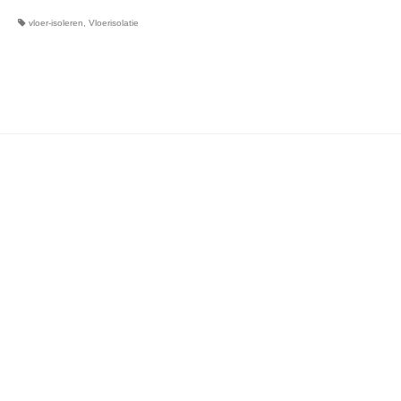
vloer-isoleren
,
Vloerisolatie