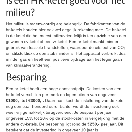
Is een HR-ketel goed voor het
milieu?
Het milieu is tegenwoordig erg belangrijk. De fabrikanten van de
hr-ketels houden hier ook wel degelijk rekening mee. De hr-ketel
is de ketel die het meest milieuvriendelijk is ten opzichte van een
gewonen cv-ketel of een vr-ketel. Een hr-ketel maakt minder
gebruik van fossiele brandstoffen, waardoor de uitstoot van CO₂
en stikstofdioxide een stuk minder is. Het apparaat verbruikt dus
minder gas en heeft een positieve bijdrage aan het tegengaan
van klimaatverandering.
Besparing
Een hr-ketel heeft een hoge aanschafprijs. De kosten van een
hr-ketel verschillen per merk en lopen uiteen van ongeveer
€1000,- tot €3000,-.
Daarnaast kost de installering van de ketel
nog een paar honderd euro. Echter wordt de investering ook
weer vrij gemakkelijk terugverdiend. Je bespaart per jaar
ongeveer 15% tot 20% op de stookkosten in vergelijking met de
andere cv-ketels. De besparing ligt rond de
€250,- per jaar
. Dit
betekent dat de investering in ongeveer 10 jaar is